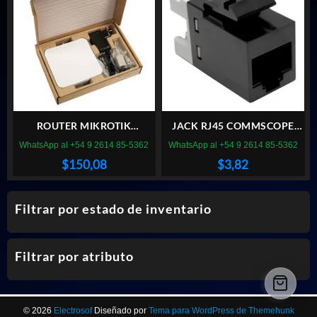
ROUTER MIKROTIK
JACK RJ45 COMMSCOPE
RBSXTSQ5ND
CAT5E BLK
WhatsApp al +54 9 2614 85-5362
WhatsApp al +54 9 2614 85-5362
$
150,08
$
3,82
Filtrar por estado de inventario
Filtrar por atributo
© 2026
Electrosof
Diseñado por
Tema para WordPress de Themehunk