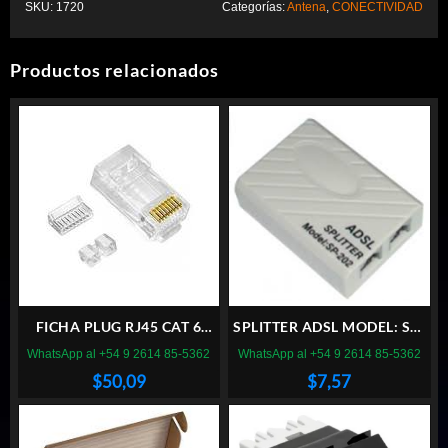
SKU:
1720
Categorías:
Antena
,
CONECTIVIDAD
Productos relacionados
FICHA PLUG RJ45 CAT 6
SPLITTER ADSL MODEL: SP-
FURUKAWA X50
202A
WhatsApp al +54 9 2614 85-5362
WhatsApp al +54 9 2614 85-5362
$
50,09
$
7,57