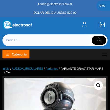
Saltar
tienda@electrosof.com.ar
al
ARS
contenido
DOLAR DEL DIA USD$1.520,00
Categoría
Inicio
/
AUDIO/AURICULARES
/
Parlantes
/ PARLANTE GRAVASTAR MARS
GRAY