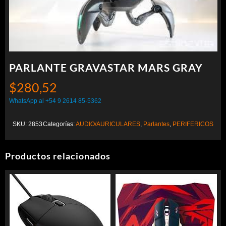
PARLANTE GRAVASTAR MARS GRAY
$
280,52
WhatsApp al +54 9 2614 85-5362
SKU:
2853
Categorías:
AUDIO/AURICULARES
,
Parlantes
,
PERIFERICOS
Productos relacionados