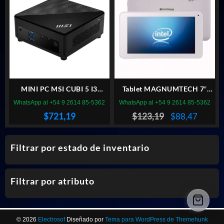
$246,39.
$129,91.
MINI PC MSI CUBI 5 I3
Tablet MAGNUMTECH 7″
1215U DDR4 8GB 3200MHZ
2GB RAM/16ROM MG715
WhatsApp al +54 9 2614 85-5362
WhatsApp al +54 9 2614 85-5362
SSD NVME 240GB
El
El
$
721,19
$
123,19
$
88,47
precio
precio
original
actual
Filtrar por estado de inventario
era:
es:
$123,19.
$88,47
Filtrar por atributo
© 2026
Electrosof
Diseñado por
Tema para WordPress de Themehunk