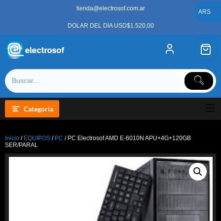
Saltar
tienda@electrosof.com.ar
al
ARS
contenido
DOLAR DEL DIA USD$1.520,00
Categoría
Inicio
/
EQUIPOS
/
PC
/ PC Electrosof AMD E-6010N APU+4G+120GB
SER/PARAL