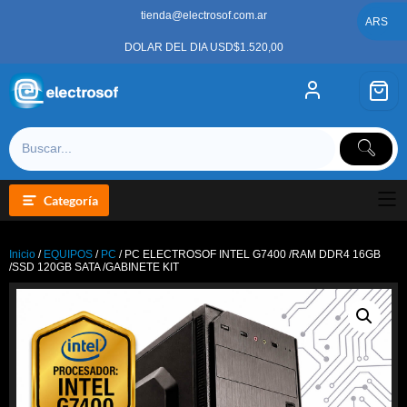
Saltar
tienda@electrosof.com.ar
al
ARS
contenido
DOLAR DEL DIA USD$1.520,00
Categoría
Inicio
/
EQUIPOS
/
PC
/ PC ELECTROSOF INTEL G7400 /RAM DDR4 16GB
/SSD 120GB SATA /GABINETE KIT