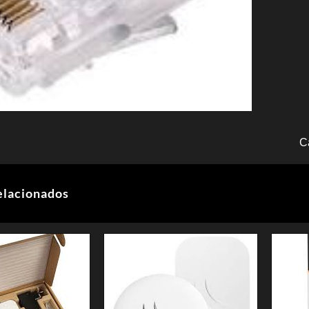
C
elacionados