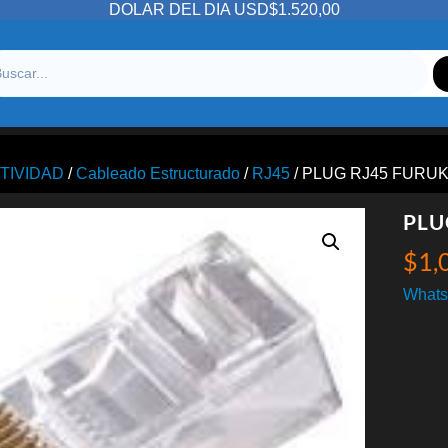
DOLAR DEL DIA USD$1.520,00
TIVIDAD
/
Cableado Estructurado
/
RJ45
/ PLUG RJ45 FURU
PLU
$
1,
Whats