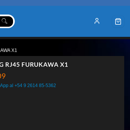
KAWA X1
G RJ45 FURUKAWA X1
09
App al +54 9 2614 85-5362