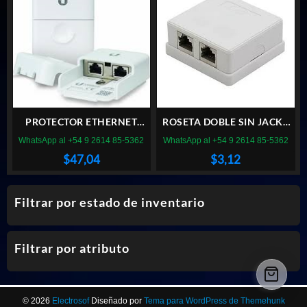
PROTECTOR ETHERNET
ROSETA DOBLE SIN JACKS
UBIQUITI ETH-SP-GEN2
GENERICA
WhatsApp al +54 9 2614 85-5362
WhatsApp al +54 9 2614 85-5362
$
47,04
$
3,12
Filtrar por estado de inventario
Filtrar por atributo
© 2026
Electrosof
Diseñado por
Tema para WordPress de Themehunk