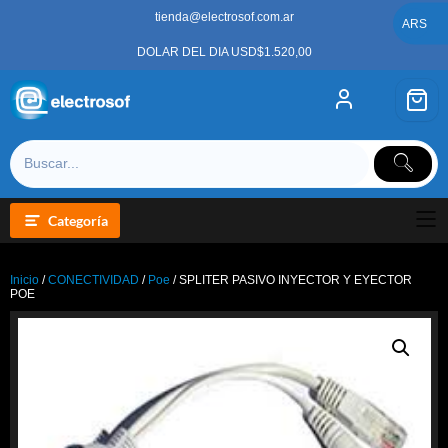
Saltar
tienda@electrosof.com.ar
al
ARS
contenido
DOLAR DEL DIA USD$1.520,00
Categoría
Inicio
/
CONECTIVIDAD
/
Poe
/ SPLITER PASIVO INYECTOR Y EYECTOR
POE