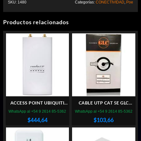
SKU:
1480
Categorías:
CONECTIVIDAD
,
Poe
Productos relacionados
ACCESS POINT UBIQUITI
CABLE UTP CAT 5E GLC
ROCKET M5
EXTERIOR 305M DOBLE
WhatsApp al +54 9 2614 85-5362
WhatsApp al +54 9 2614 85-5362
VAINA NEGRO
$
444,64
$
103,66