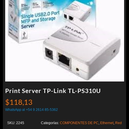
Print Server TP-Link TL-PS310U
$
118,13
WhatsApp al +54 9 2614 85-5362
SKU:
2245
Categorías:
COMPONENTES DE PC
,
Ethernet
,
Red