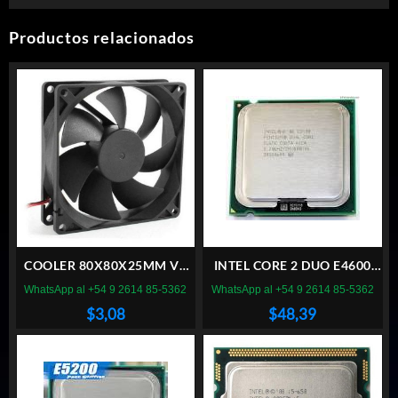
Productos relacionados
COOLER 80X80X25MM VT
INTEL CORE 2 DUO E4600
BUJE 8CM 12V FICHA
SOCKET LGA 775
WhatsApp al +54 9 2614 85-5362
WhatsApp al +54 9 2614 85-5362
MOLEX
$
3,08
$
48,39