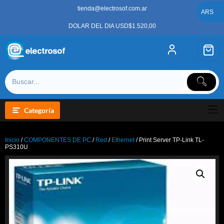
Saltar
tienda@electrosof.com.ar
al
ARS
contenido
DOLAR DEL DIA USD$1.520,00
Categoría
Inicio
/
COMPONENTES DE PC
/
Red
/
Ethernet
/ Print Server TP-Link TL-
PS310U