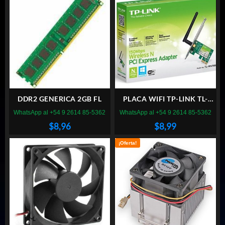
DDR2 GENERICA 2GB FL
PLACA WIFI TP-LINK TL-
WN781ND PCI EXPRESS
WhatsApp al +54 9 2614 85-5362
WhatsApp al +54 9 2614 85-5362
$
8,96
$
8,99
¡Oferta!