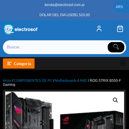
Saltar
tienda@electrosof.com.ar
al
ARS
contenido
DOLAR DEL DIA USD$1.520,00
Categoría
Inicio
/
COMPONENTES DE PC
/
Motherboards
/
AMD
/ ROG STRIX B550-F
Gaming