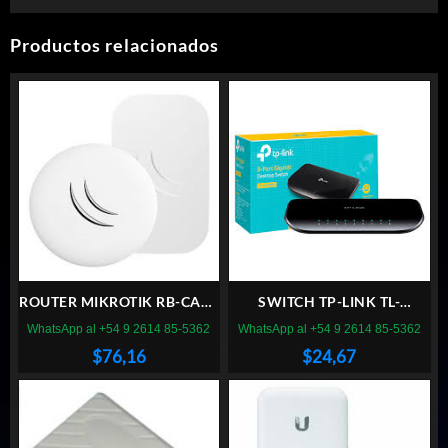
Productos relacionados
ROUTER MIKROTIK RB-CAPL
SWITCH TP-LINK TL-
2nD
SG1008D 8 PUERTOS
WhatsApp al +54 9 2614 85-5362
WhatsApp al +54 9 2614 85-5362
GIGABIT
$
76,16
$
24,67