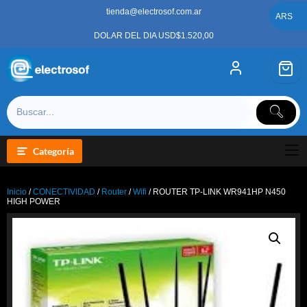
Saltar
tienda@electrosof.com.ar
al
ARS
contenido
DOLAR DEL DIA USD$1.520,00
Categoría
Inicio
/
CONECTIVIDAD
/
Router
/
Wifi
/ ROUTER TP-LINK WR941HP N450
HIGH POWER