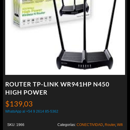
ROUTER TP-LINK WR941HP N450
HIGH POWER
$
139,03
WhatsApp al +54 9 2614 85-5362
SKU:
1966
Categorías:
CONECTIVIDAD
,
Router
,
Wifi