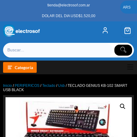
Saltar
tienda@electrosof.com.ar
al
ARS
contenido
DOLAR DEL DIA USD$1.520,00
Categoría
Inicio
/
PERIFERICOS
/
Teclado
/
Usb
/ TECLADO GENIUS KB-102 SMART
USB BLACK