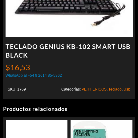
TECLADO GENIUS KB-102 SMART USB
BLACK
$
16,53
WhatsApp al +54 9 2614 85-5362
SKU:
1769
Categorías:
PERIFERICOS
,
Teclado
,
Usb
Productos relacionados