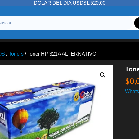
DOLAR DEL DIA USD$1.520,00
OS
/
Toners
/ Toner HP 321A ALTERNATIVO
Ton
$
0,
Whats