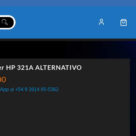
er HP 321A ALTERNATIVO
00
App al +54 9 2614 85-5362