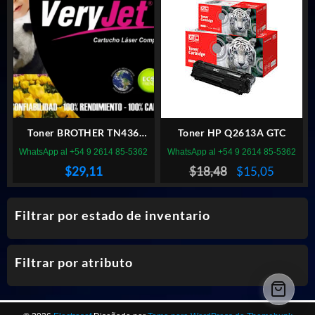
era:
es:
era:
es:
$26,73.
$21,84.
$27,23.
$23,74.
Toner BROTHER TN436
Toner HP Q2613A GTC
VERYJET LH436
WhatsApp al +54 9 2614 85-5362
WhatsApp al +54 9 2614 85-5362
El
El
$
29,11
$
18,48
$
15,05
precio
precio
original
actual
Filtrar por estado de inventario
era:
es:
$18,48.
$15,05.
Filtrar por atributo