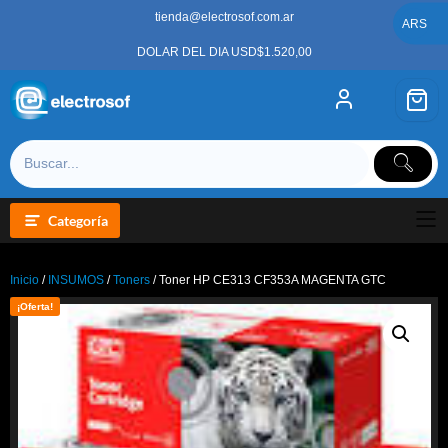
Saltar
tienda@electrosof.com.ar
al
ARS
contenido
DOLAR DEL DIA USD$1.520,00
Categoría
Inicio
/
INSUMOS
/
Toners
/ Toner HP CE313 CF353A MAGENTA GTC
¡Oferta!