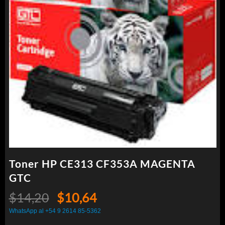
Toner HP CE313 CF353A MAGENTA
GTC
El
El
$
14,20
$
10,64
precio
precio
WhatsApp al +54 9 2614 85-5362