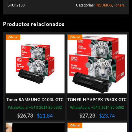
original
actual
SKU:
2108
Categorías:
INSUMOS
,
Toners
era:
es:
$14,20.
$10,64.
Productos relacionados
¡Oferta!
¡Oferta!
Toner SAMSUNG D103L GTC
TONER HP 5949X 7553X GTC
WhatsApp al +54 9 2614 85-5362
WhatsApp al +54 9 2614 85-5362
El
El
El
El
$
26,73
$
21,84
$
27,23
$
23,74
precio
precio
precio
precio
¡Oferta!
original
actual
original
actual