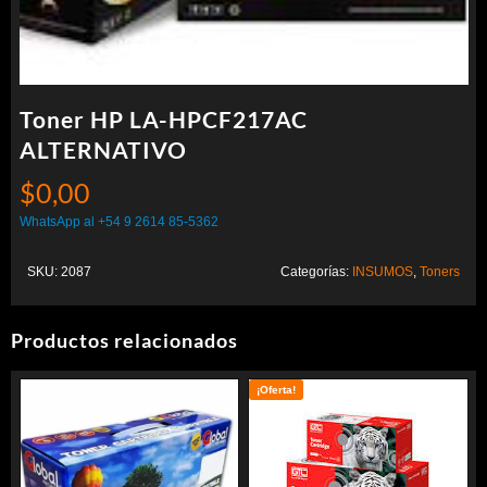
Toner HP LA-HPCF217AC
ALTERNATIVO
$
0,00
WhatsApp al +54 9 2614 85-5362
SKU:
2087
Categorías:
INSUMOS
,
Toners
Productos relacionados
¡Oferta!