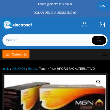
Saltar
tienda@electrosof.com.ar
al
ARS
contenido
DOLAR DEL DIA USD$1.520,00
Categoría
Inicio
/
INSUMOS
/
Toners
/ Toner HP LA-HPCF217AC ALTERNATIVO