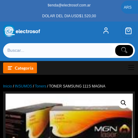
Saltar
tienda@electrosof.com.ar
al
ARS
contenido
DOLAR DEL DIA USD$1.520,00
Categoría
Inicio
/
INSUMOS
/
Toners
/ TONER SAMSUNG 111S MAGNA