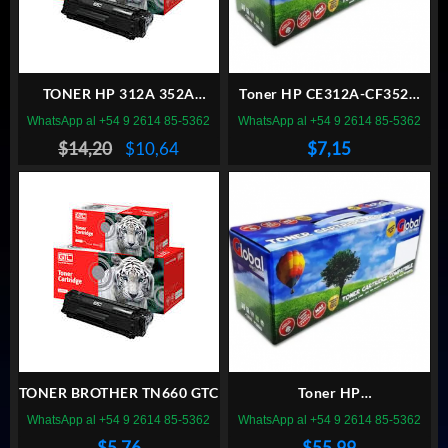
TONER HP 312A 352A
Toner HP CE312A-CF352A
AMARILLO GTC
GLOBAL
WhatsApp al +54 9 2614 85-5362
WhatsApp al +54 9 2614 85-5362
El
El
$
14,20
$
10,64
$
7,15
precio
precio
original
actual
era:
es:
$14,20.
$10,64.
TONER BROTHER TN660 GTC
Toner HP
CB543/CE323/CF213A
WhatsApp al +54 9 2614 85-5362
WhatsApp al +54 9 2614 85-5362
ALTERNATIVO
$
5,76
$
55,99