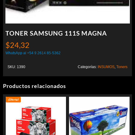
TONER SAMSUNG 111S MAGNA
$
24,32
WhatsApp al +54 9 2614 85-5362
SKU:
1390
Categorías:
INSUMOS
,
Toners
Productos relacionados
¡Oferta!