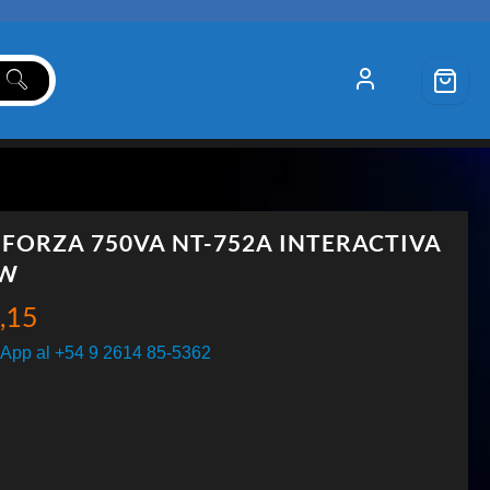
 FORZA 750VA NT-752A INTERACTIVA
5W
,15
App al +54 9 2614 85-5362