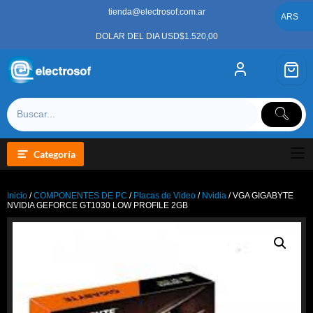
Saltar
tienda@electrosof.com.ar
al
ARS
contenido
DOLAR DEL DIA USD$1.520,00
Categoría
Inicio
/
COMPONENTES DE PC
/
Placas de Video
/
Nvidia
/ VGA GIGABYTE
NVIDIA GEFORCE GT1030 LOW PROFILE 2GB