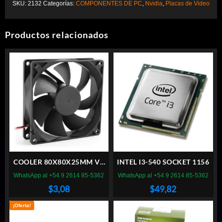
SKU:
2132
Categorías:
COMPONENTES DE PC
,
Nvidia
,
Placas de Video
Productos relacionados
COOLER 80X80X25MM VT
INTEL I3-540 SOCKET 1156
BUJE 8CM 12V FICHA
WhatsApp al +54 9 2614 85-5362
WhatsApp al +54 9 2614 85-5362
MOLEX
$
3,08
$
49,82
¡Oferta!