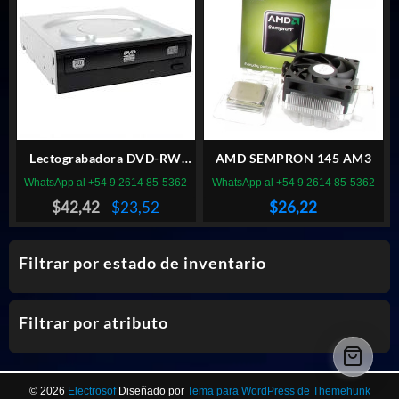
Lectograbadora DVD-RW
AMD SEMPRON 145 AM3
LITEON
WhatsApp al +54 9 2614 85-5362
WhatsApp al +54 9 2614 85-5362
El
El
$
42,42
$
23,52
$
26,22
precio
precio
original
actual
Filtrar por estado de inventario
era:
es:
$42,42.
$23,52.
Filtrar por atributo
© 2026
Electrosof
Diseñado por
Tema para WordPress de Themehunk