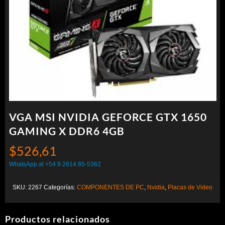
VGA MSI NVIDIA GEFORCE GTX 1650
GAMING X DDR6 4GB
$
526,61
WhatsApp al +54 9 2614 85-5362
SKU:
2267
Categorías:
COMPONENTES DE PC
,
Nvidia
,
Placas de Video
Productos relacionados