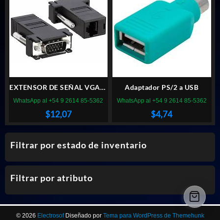
$28,05.
$17,91.
EXTENSOR DE SEÑAL VGA X
Adaptador PS/2 a USB
CABLE UTP HASTA 20M
WhatsApp al +54 9 2614 85-5362
WhatsApp al +54 9 2614 85-5362
$
12,07
$
4,74
Filtrar por estado de inventario
Filtrar por atributo
© 2026
Electrosof
Diseñado por
Tema para WordPress de Themehunk