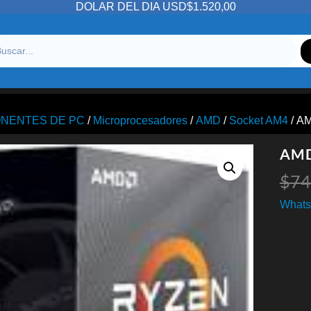
DOLAR DEL DIA USD$1.520,00
NENTES DE PC
/
Microprocesadores
/
AMD
/
Socket AM4
/ A
AMD
$
74
Whats