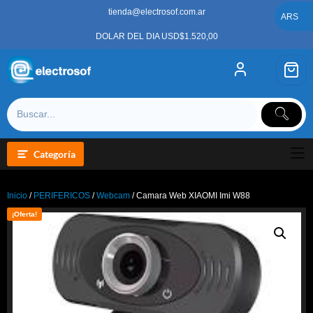
Saltar
tienda@electrosof.com.ar
al
ARS
contenido
DOLAR DEL DIA USD$1.520,00
Categoría
Inicio
/
PERIFERICOS
/
Webcam
/ Camara Web XIAOMI Imi W88
¡Oferta!