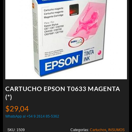
CARTUCHO EPSON T0633 MAGENTA
(*)
$
29,04
WhatsApp al +54 9 2614 85-5362
SKU:
1509
Categorías:
Cartuchos
,
INSUMOS