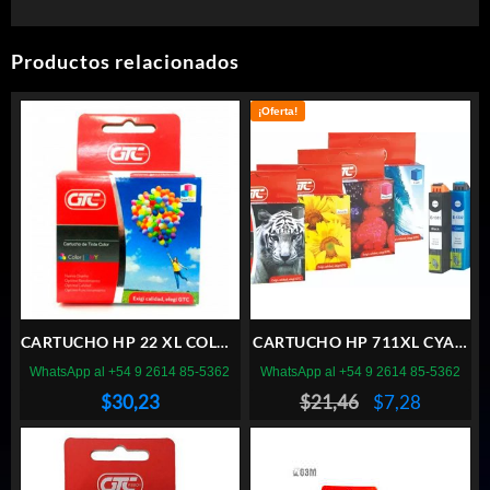
Productos relacionados
¡Oferta!
CARTUCHO HP 22 XL COLOR
CARTUCHO HP 711XL CYAN
GTC
GTC
WhatsApp al +54 9 2614 85-5362
WhatsApp al +54 9 2614 85-5362
El
El
$
30,23
$
21,46
$
7,28
precio
precio
original
actual
era:
es: