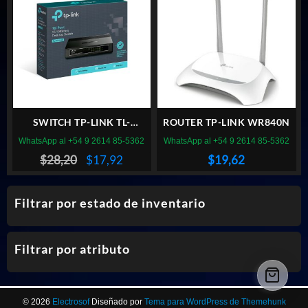
SWITCH TP-LINK TL-
ROUTER TP-LINK WR840N
SF1016D 10/100
WhatsApp al +54 9 2614 85-5362
WhatsApp al +54 9 2614 85-5362
El
El
$
28,20
$
17,92
$
19,62
precio
precio
original
actual
Filtrar por estado de inventario
era:
es:
$28,20.
$17,92.
Filtrar por atributo
© 2026
Electrosof
Diseñado por
Tema para WordPress de Themehunk