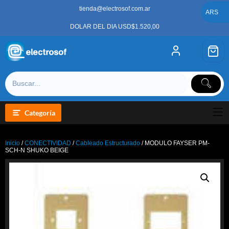
Saltar
tienda@electrosof.com.ar
al
ARS
contenido
DOLAR DEL DIA USD$1.520,00
Categoría
Inicio
/
CONECTIVIDAD
/
Cableado Estructurado
/ MODULO FAYSER PM-
SCH-N SHUKO BEIGE