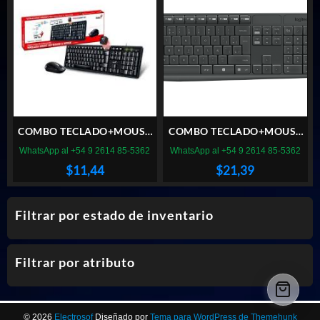
COMBO TECLADO+MOUSE
COMBO TECLADO+MOUSE
GENIUS SMART KM-160 BLK
LOGITECH MK235
WhatsApp al +54 9 2614 85-5362
WhatsApp al +54 9 2614 85-5362
INALAMBRICO
$
11,44
$
21,39
Filtrar por estado de inventario
Filtrar por atributo
© 2026
Electrosof
Diseñado por
Tema para WordPress de Themehunk