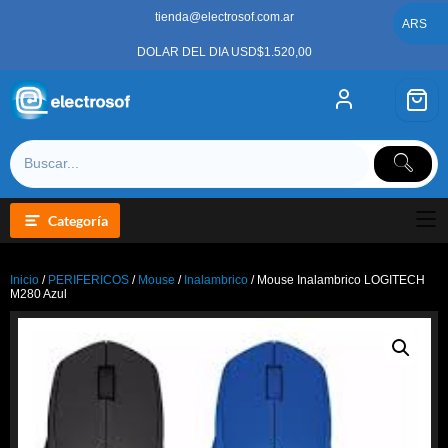
Saltar
tienda@electrosof.com.ar
al
ARS
contenido
DOLAR DEL DIA USD$1.520,00
Categoría
Inicio
/
PERIFERICOS
/
Mouse
/
Inalambrico
/ Mouse Inalambrico LOGITECH
M280 Azul