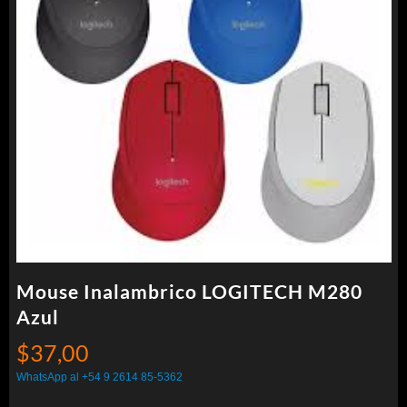
Mouse Inalambrico LOGITECH M280
Azul
$
37,00
WhatsApp al +54 9 2614 85-5362