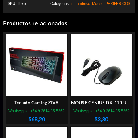
SKU:
1975
Categorías:
Inalambrico
,
Mouse
,
PERIFERICOS
Productos relacionados
Teclado Gaming ZIVA
MOUSE GENIUS DX-110 USB
NEGRO
WhatsApp al +54 9 2614 85-5362
WhatsApp al +54 9 2614 85-5362
$
68,20
$
3,30