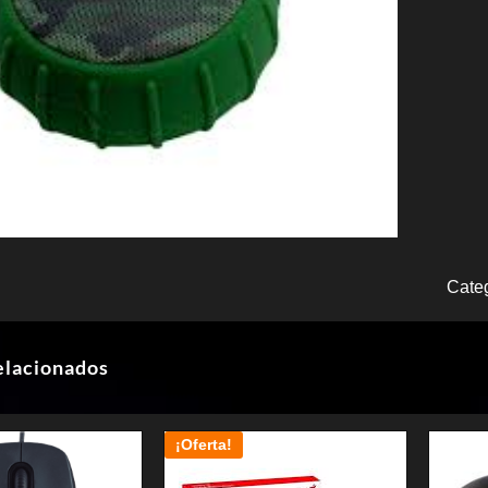
Cate
elacionados
¡Oferta!