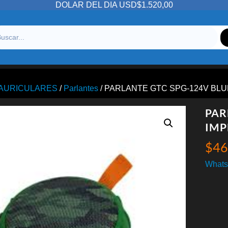
DOLAR DEL DIA USD$1.520,00
/AURICULARES
/
Parlantes
/ PARLANTE GTC SPG-124V B
PAR
IMP
$
46
Whats