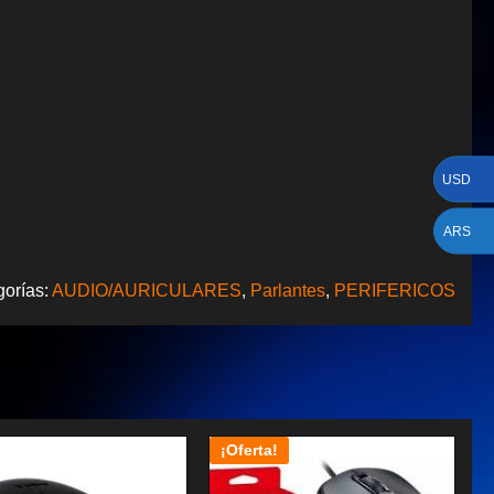
USD
ARS
gorías:
AUDIO/AURICULARES
,
Parlantes
,
PERIFERICOS
¡Oferta!