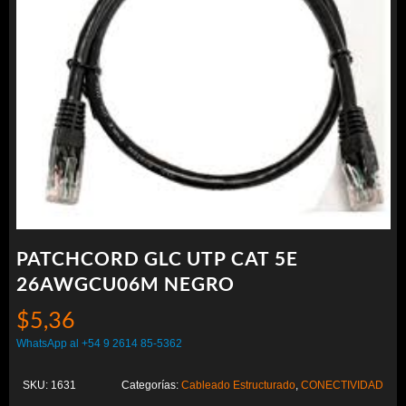
PATCHCORD GLC UTP CAT 5E
26AWGCU06M NEGRO
$
5,36
WhatsApp al +54 9 2614 85-5362
SKU:
1631
Categorías:
Cableado Estructurado
,
CONECTIVIDAD