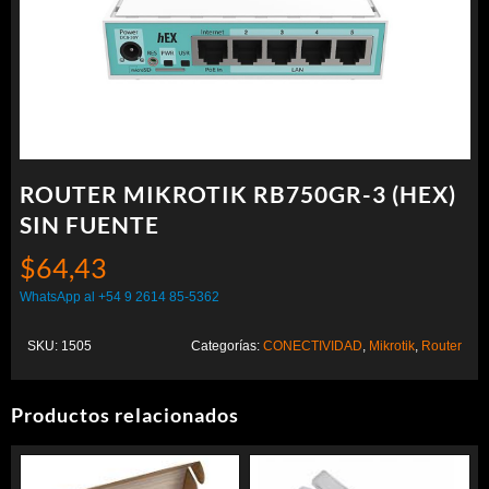
ROUTER MIKROTIK RB750GR-3 (HEX)
SIN FUENTE
$
64,43
WhatsApp al +54 9 2614 85-5362
SKU:
1505
Categorías:
CONECTIVIDAD
,
Mikrotik
,
Router
Productos relacionados