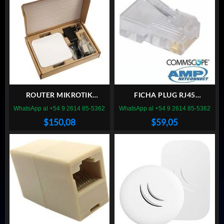
ROUTER MIKROTIK
FICHA PLUG RJ45
RBSXTSQ5ND
COMMSCOPE PACK 100
WhatsApp al +54 9 2614 85-5362
WhatsApp al +54 9 2614 85-5362
$
150,08
$
59,05