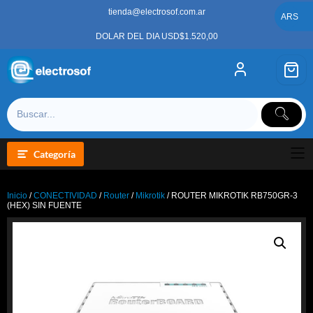
Saltar
tienda@electrosof.com.ar
al
ARS
contenido
DOLAR DEL DIA USD$1.520,00
Categoría
Inicio
/
CONECTIVIDAD
/
Router
/
Mikrotik
/ ROUTER MIKROTIK RB750GR-3
(HEX) SIN FUENTE