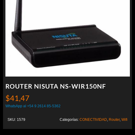
ROUTER NISUTA NS-WIR150NF
$
41,47
WhatsApp al +54 9 2614 85-5362
SKU:
1579
Categorías:
CONECTIVIDAD
,
Router
,
Wifi