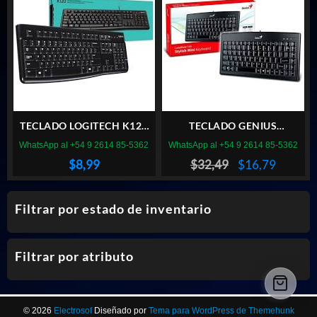
TECLADO LOGITECH K120
TECLADO GENIUS
USB BLACK LATINO
LUXEMATE 100
WhatsApp al +54 9 2614 85-5362
WhatsApp al +54 9 2614 85-5362
El
El
$
8,99
$
32,49
$
16,79
precio
precio
original
actual
Filtrar por estado de inventario
era:
es:
$32,49.
$16,79.
Filtrar por atributo
© 2026
Electrosof
Diseñado por
Tema para WordPress de Themehunk