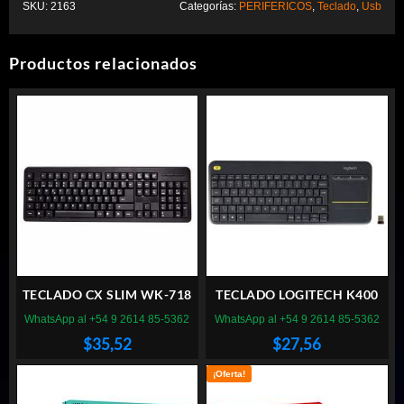
SKU:
2163
Categorías:
PERIFERICOS
,
Teclado
,
Usb
Productos relacionados
TECLADO CX SLIM WK-718
TECLADO LOGITECH K400
WhatsApp al +54 9 2614 85-5362
WhatsApp al +54 9 2614 85-5362
$
35,52
$
27,56
¡Oferta!