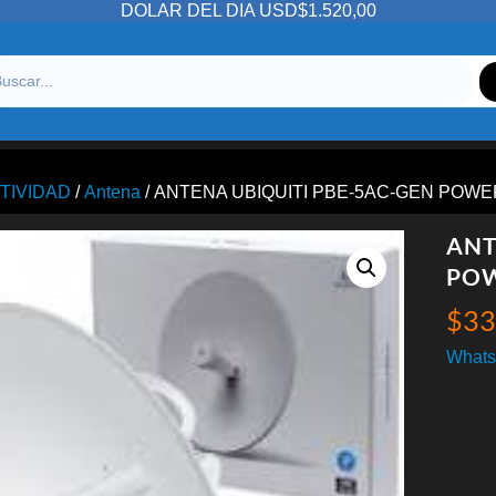
DOLAR DEL DIA USD$1.520,00
TIVIDAD
/
Antena
/ ANTENA UBIQUITI PBE-5AC-GEN POW
ANT
PO
$
33
Whats