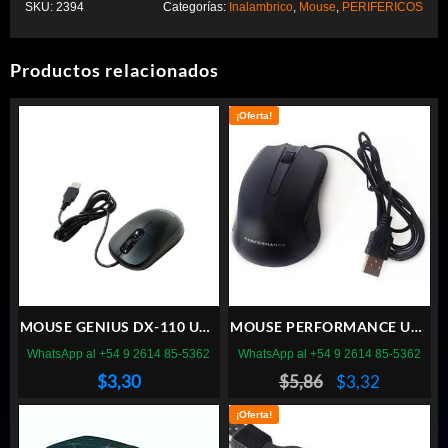
SKU:
2394
Categorías:
Inalambrico
,
Mouse
,
PERIFERICOS
Productos relacionados
¡Oferta!
MOUSE GENIUS DX-110 USB
MOUSE PERFORMANCE USB
NEGRO
OPTICO 3D HD
WhatsApp al +54 9 2614 85-5362
WhatsApp al +54 9 2614 85-5362
El
El
$
3,30
$
5,86
$
3,32
precio
precio
¡Oferta!
original
actual
era:
es: