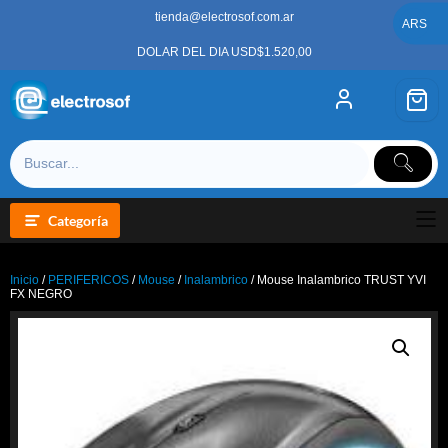
Saltar
tienda@electrosof.com.ar
al
ARS
contenido
DOLAR DEL DIA USD$1.520,00
Categoría
Inicio
/
PERIFERICOS
/
Mouse
/
Inalambrico
/ Mouse Inalambrico TRUST YVI
FX NEGRO